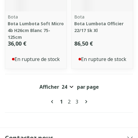
Bota
Bota
Bota Lumbota Soft Micro
Bota Lumbota Officier
4b H26cm Blanc 75-
22/17 Sk Xl
125cm
36,00 €
86,50 €
En rupture de stock
En rupture de stock
Afficher
par page
Pages
Vous lisez actuellement la pag
Page
Page
1
2
3
Contactez nous