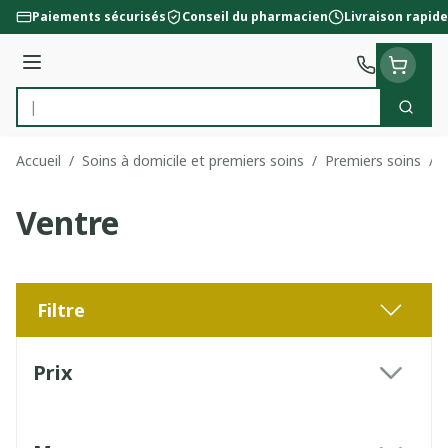
Aller au contenu
Paiements sécurisés
Conseil du pharmacien
Livraison rapide
Menu
Cherc
Rechercher
Accueil
/
Soins à domicile et premiers soins
/
Premiers soins
/
Ventre
Filtre
Passer à la liste des produits
Prix
filter