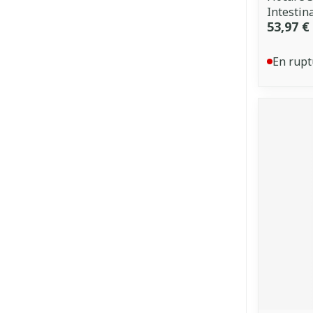
Intestin
53,97 €
En rupt