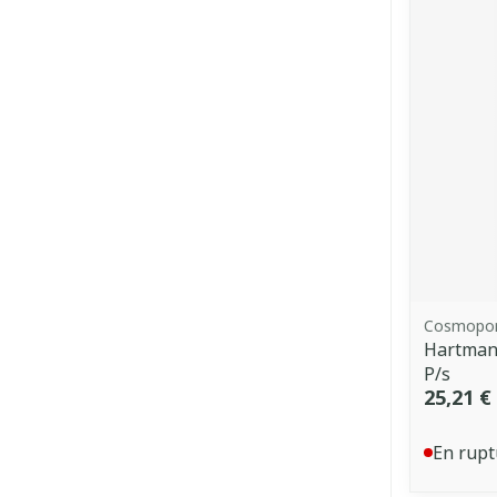
Cosmopo
Hartmann
P/s
25,21 €
En rupt