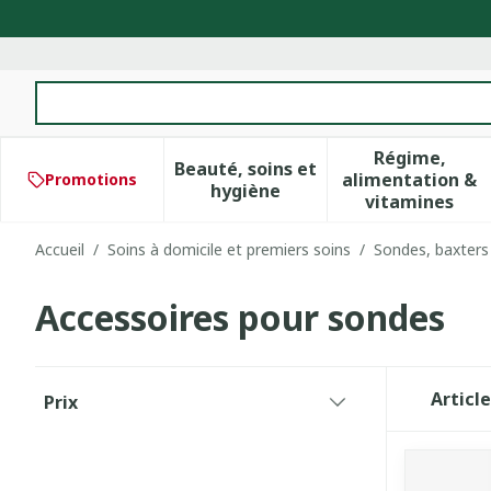
Aller au contenu
Rechercher
Régime,
Beauté, soins et
alimentation &
Promotions
Afficher le sous-menu pour 
Afficher 
hygiène
vitamines
Accueil
/
Soins à domicile et premiers soins
/
Sondes, baxters
Accessoires pour sondes
Passer à la liste des produits
Articl
Prix
filter