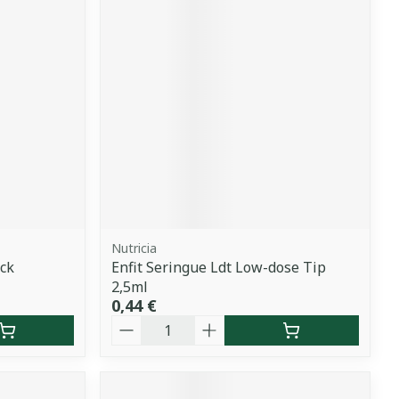
Nutricia
ack
Enfit Seringue Ldt Low-dose Tip
2,5ml
0,44 €
Quantité