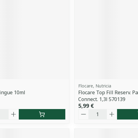
Flocare, Nutricia
ringue 10ml
Flocare Top Fill Reserv. P
Connect. 1,3l 570139
5,99 €
é
Quantité