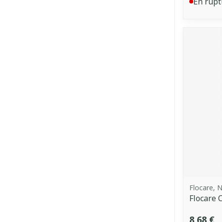
En rupt
Flocare, N
Flocare 
8,68 €