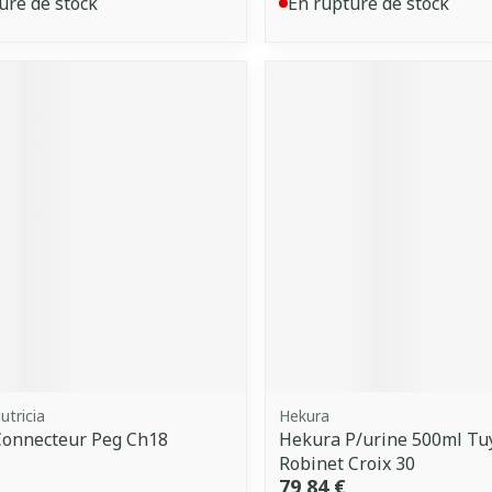
ure de stock
En rupture de stock
utricia
Hekura
Connecteur Peg Ch18
Hekura P/urine 500ml Tu
Robinet Croix 30
79,84 €