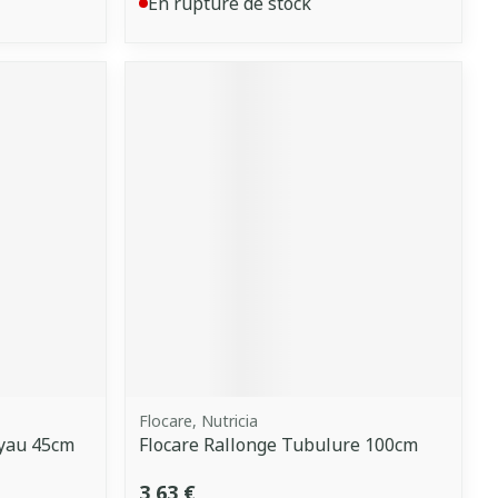
En rupture de stock
Flocare, Nutricia
yau 45cm
Flocare Rallonge Tubulure 100cm
3,63 €