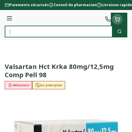
Aller au contenu
Paiements sécurisés
Conseil du pharmacien
Livraison rapide
Menu
Cherc
Rechercher
Valsartan Hct Krka 80mg/12,5mg
Comp Pell 98
Médicament
Sur prescription