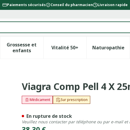
Paiements sécurisés
Conseil du pharmacien
Livraison rapide
Grossesse et
Vitalité 50+
Naturopathie
la catégorie Beauté, soins et hygiène
le sous-menu pour la catégorie Régime, alimentation &
Afficher le sous-menu pour la catégorie Gross
Afficher le sous-menu pour l
Afficher 
enfants
Viagra Comp Pell 4 X 2
Médicament
Sur prescription
En rupture de stock
Veuillez nous contacter par téléphone ou par e-mail et
38,30 €