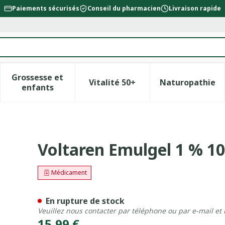
Paiements sécurisés
Conseil du pharmacien
Livraison rapide
Grossesse et
Vitalité 50+
Naturopathie
la catégorie Beauté, soins et hygiène
le sous-menu pour la catégorie Régime, alimentation &
Afficher le sous-menu pour la catégorie Gross
Afficher le sous-menu pour l
Afficher 
enfants
 Pip
Voltaren Emulgel 1 % 10
Médicament
En rupture de stock
Veuillez nous contacter par téléphone ou par e-mail et
15,99 €