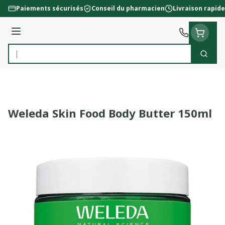
Aller au contenu
Paiements sécurisés
Conseil du pharmacien
Livraison rapide
Menu
Cherc
Rechercher
Weleda Skin Food Body Butter 150ml