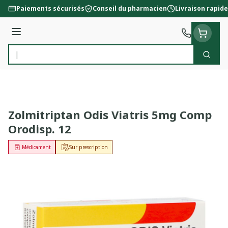
Aller au contenu
Paiements sécurisés
Conseil du pharmacien
Livraison rapide
Menu
Cherc
Rechercher
Zolmitriptan Odis Viatris 5mg Comp
Orodisp. 12
Médicament
Sur prescription