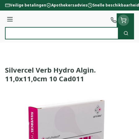
Ga naar de inhoud
Veilige betalingen
Apothekersadvies
Snelle beschikbaarheid
Menu
Zoek
Product, merk, categorie...
Silvercel Verb Hydro Algin.
11,0x11,0cm 10 Cad011